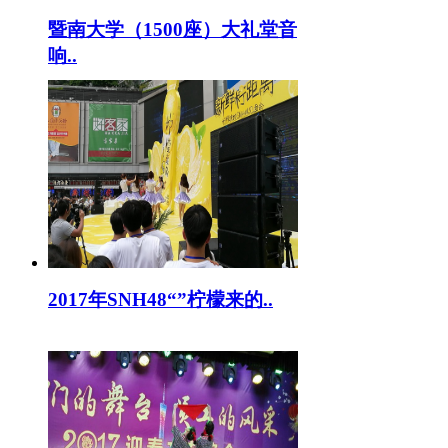
暨南大学（1500座）大礼堂音
响..
2017年SNH48“”柠檬来的..