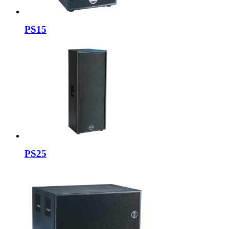
PS15
PS25